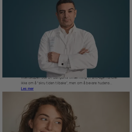
DR. ZANGANI ANTI AGE
Vitenskapen bak Dr. Zanganis tilnærming til anti-age handler
ikke om å “skru tiden tilbake”, men om å bevare hudens…
Les mer