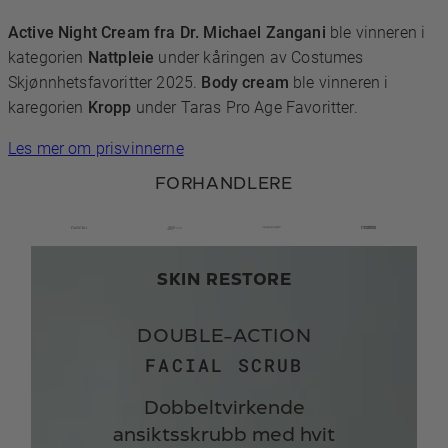
Active Night Cream fra Dr. Michael Zangani
ble vinneren i
kategorien
Nattpleie
under kåringen av Costumes
Skjønnhetsfavoritter 2025.
Body cream
ble vinneren i
karegorien
Kropp
under Taras Pro Age Favoritter.
Les mer om prisvinnerne
FORHANDLERE
SKIN RESTORE
DOUBLE-ACTION
FACIAL SCRUB
Dobbeltvirkende
ansiktsskrubb med hvit