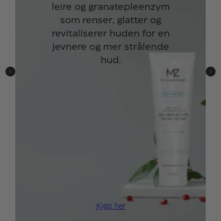
leire og granatepleenzym
som renser, glatter og
revitaliserer huden for en
jevnere og mer strålende
hud.
Kjøp her