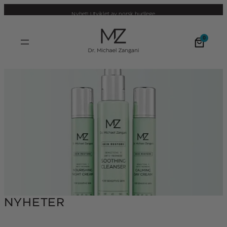
Hopp
Nyhet! Utviklet av norsk hudlege
til
innhold
0
NYHETER