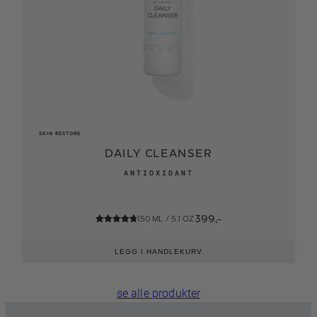
SKIN RESTORE
S
DAILY CLEANSER
ANTIOXIDANT
399,-
150 ML / 5.1 OZ
Vurdert
7
4.86
av 5
LEGG I HANDLEKURV
basert på
kundevurderinger
se alle produkter