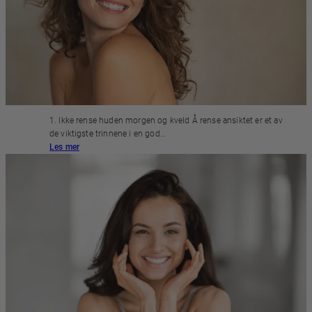
4 UVANER DU BØR UNNGÅ FOR BEST
MULIG HUDHELSE
1. Ikke rense huden morgen og kveld Å rense ansiktet er et av
de viktigste trinnene i en god…
Les mer