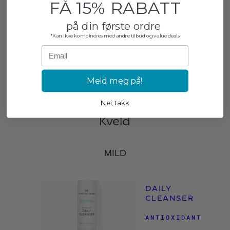
FÅ 15% RABATT
på din første ordre
SPF 30
*Kan ikke kombineres med andre tilbud og value deals
Email
Meld meg på!
Nei, takk
Kveld
MILD
DAILY
CLEANSER
ANTIOXIDANT