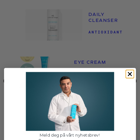
DAILY
CLEANSER
ANTIOXIDANT
EYE CREAM
PEPTIDES +
DIAMINOBUTYROYL
ADVANCED DAY
CREAM
PEPTIDES +
ECTOIN
Meld deg på vårt nyhetsbrev!