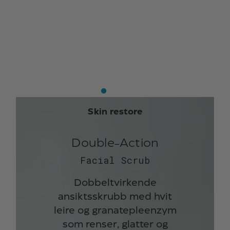
Skin restore
Double-Action
Facial Scrub
Dobbeltvirkende
ansiktsskrubb med hvit
leire og granatepleenzym
som renser, glatter og