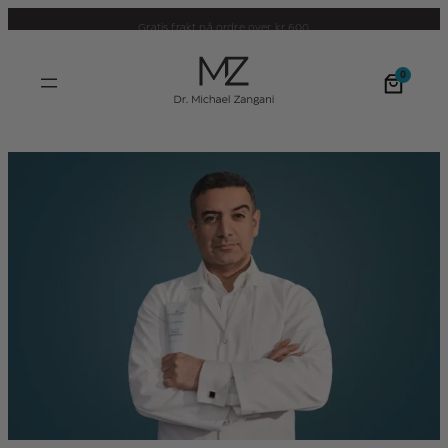
Nyhet! Utviklet av norsk hudlege
0