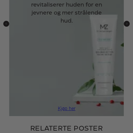
revitaliserer huden for en
jevnere og mer strålende
hud.
Kjøp her
RELATERTE POSTER