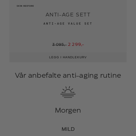
SKIN RESTORE
S
ANTI-AGE SETT
ANTI-AGE VALUE SET
Opprinnelig
Nåværende
2 299,-
3 095,-
pris
pris
var:
er:
3
2
LEGG I HANDLEKURV
095,-.
299,-.
Vår anbefalte anti-aging rutine
Morgen
MILD