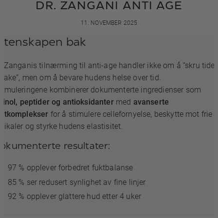
DR. ZANGANI ANTI AGE
11. NOVEMBER 2025
itenskapen bak
. Zanganis tilnærming til anti-age handler ikke om å “skru tide
lbake”, men om å bevare hudens helse over tid.
ormuleringene kombinerer dokumenterte ingredienser som
tinol, peptider og antioksidanter
med
avanserte
uktkomplekser
for å stimulere cellefornyelse, beskytte mot frie
dikaler og styrke hudens elastisitet.
okumenterte resultater:
97 % opplever forbedret fuktbalanse
85 % ser redusert synlighet av fine linjer
92 % opplever glattere hud etter 4 uker