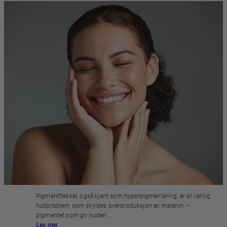
PIGMENTFLEKKER OG PIGMENTERING
I ANSIKTET
Pigmentflekker, også kjent som hyperpigmentering, er et vanlig
hudproblem som skyldes overproduksjon av melanin –
pigmentet som gir huden…
Les mer