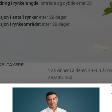
dring i rynkelengde
, område og dybde etter 28
jon i antall rynker
etter 28 dager.
sjon i rynkeområdet
etter 28 dager.
DELTAKERE:
22 kvinner i alderen 40–60 år me
sensitiv hud.
VARIGHET:
Produktet ble brukt to ganger da