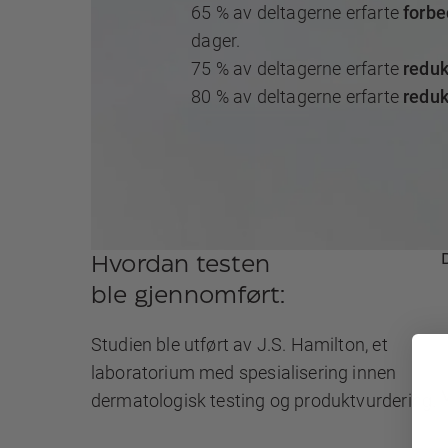
65 % av deltagerne erfarte
forbe
dager.
75 % av deltagerne erfarte
reduks
80 % av deltagerne erfarte
reduk
Hvordan testen
ble gjennomført:
Studien ble utført av J.S. Hamilton, et
laboratorium med spesialisering innen
dermatologisk testing og produktvurdering.