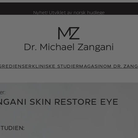
Nyhet! Utviklet av norsk hudlege
GREDIENSER
KLINISKE STUDIER
MAGASIN
OM DR. ZAN
er:
NGANI SKIN RESTORE EYE
TUDIEN: