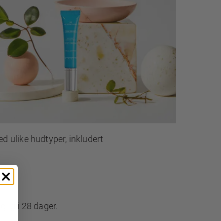
d ulike hudtyper, inkludert
glig i 28 dager.