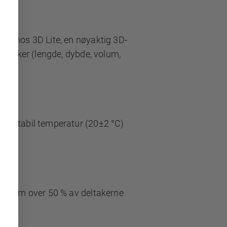
 Primos 3D Lite, en nøyaktig 3D-
e rynker (lengde, dybde, volum,
ed stabil temperatur (20±2 °C)
 dersom over 50 % av deltakerne