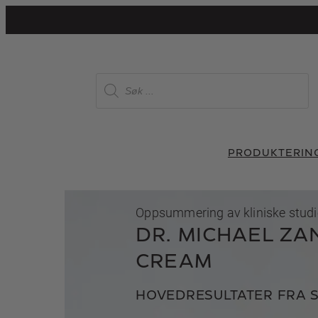
Hopp
til
innhold
P
r
o
d
u
c
t
PRODUKTER
IN
s
s
e
a
r
Oppsummering av kliniske studi
c
DR. MICHAEL ZA
h
CREAM
HOVEDRESULTATER FRA S