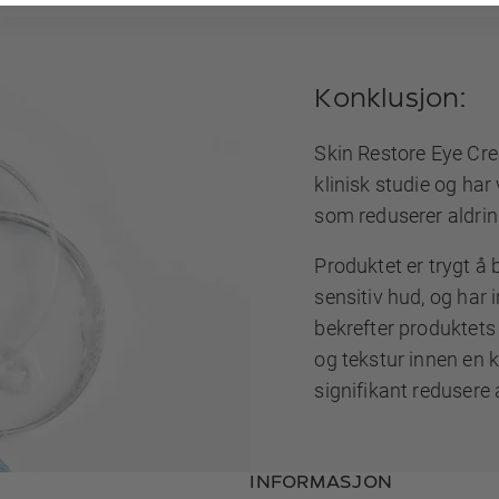
Konklusjon:
Skin Restore Eye Cr
klinisk studie og har
som reduserer aldri
Produktet er trygt å 
sensitiv hud, og har 
bekrefter produktets
og tekstur innen en kor
signifikant redusere 
INFORMASJON