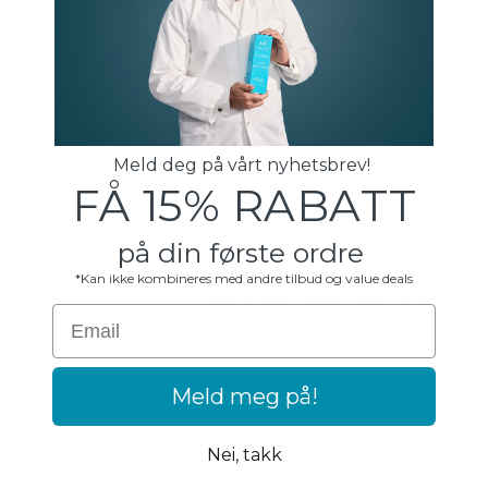
TESTMETODE:
Avanserte målinger ved hjelp av
teknologi utviklet for å analyser
antall og område).
Meld deg på vårt nyhetsbrev!
FÅ 15% RABATT
KONTROLLERT MILJØ:
på din første ordre
Studien ble gjennomført i rom m
*Kan ikke kombineres med andre tilbud og value deals
og luftfuktighet (50±10 %).
Email
Meld meg på!
KRITERIER FOR
Produktets effekt ble bekreftet
SUKSESS:
opplevde målbare forbedringer.
Nei, takk